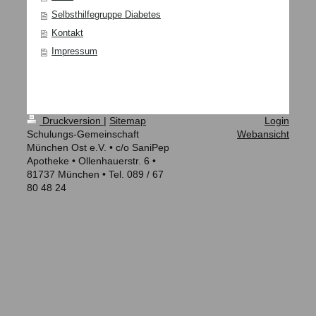
Selbsthilfegruppe Diabetes
Kontakt
Impressum
Druckversion
|
Sitemap
Login
Schulungs-Gemeinschaft
Webansicht
München Ost e.V. • c/o SaniPep
Apotheke • Ollenhauerstr. 6 •
81737 München • Tel. 089 / 67
80 48 24