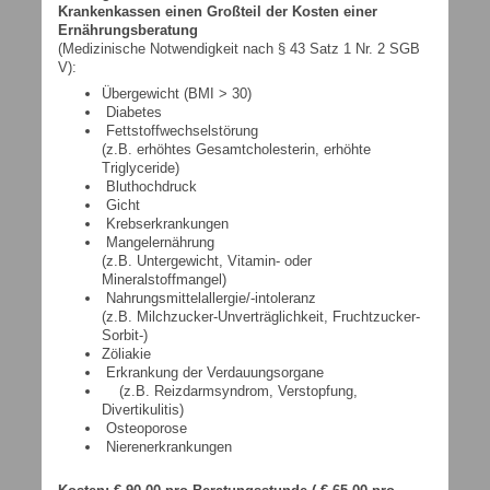
Krankenkassen einen Großteil der Kosten einer
Ernährungsberatung
(Medizinische Notwendigkeit nach § 43 Satz 1 Nr. 2 SGB
V):
Übergewicht (BMI > 30)
Diabetes
Fettstoffwechselstörung
(z.B. erhöhtes Gesamtcholesterin, erhöhte
Triglyceride)
Bluthochdruck
Gicht
Krebserkrankungen
Mangelernährung
(z.B. Untergewicht, Vitamin- oder
Mineralstoffmangel)
Nahrungsmittelallergie/-intoleranz
(z.B. Milchzucker-Unverträglichkeit, Fruchtzucker-
Sorbit-)
Zöliakie
Erkrankung der Verdauungsorgane
(z.B. Reizdarmsyndrom, Verstopfung,
Divertikulitis)
Osteoporose
Nierenerkrankungen