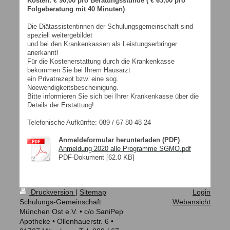
Kosten: € 90,00 pro Beratungsstunde ( € 65,00 pro
Folgeberatung mit 40 Minuten)
Die Diätassistentinnen der Schulungsgemeinschaft sind
speziell weitergebildet
und bei den Krankenkassen als Leistungserbringer
anerkannt!
Für die Kostenerstattung durch die Krankenkasse
bekommen Sie bei Ihrem Hausarzt
ein Privatrezept bzw. eine sog.
Noewendigkeitsbescheinigung.
Bitte informieren Sie sich bei Ihrer Krankenkasse über die
Details der Erstattung!
Telefonische Aufkünfte: 089 / 67 80 48 24
Anmeldeformular herunterladen (PDF)
Anmeldung 2020 alle Programme SGMO.pdf
PDF-Dokument [62.0 KB]
Druckversion
|
Sitemap
Login
Schulungs-Gemeinschaft
Webansicht
München Ost e.V. • c/o SaniPep
Apotheke • Ollenhauerstr. 6 •